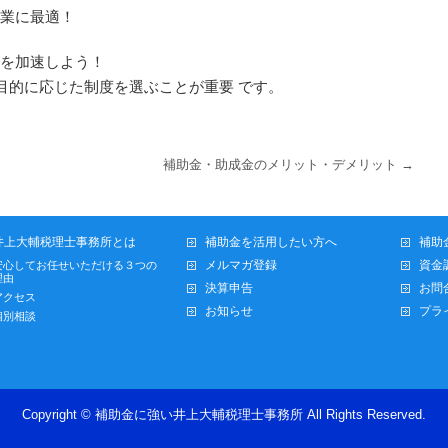
業に最適！
を加速しよう！
目的に応じた制度を選ぶことが重要 です。
補助金・助成金のメリット・デメリット
→
井上大輔税理士事務所とは
補助金を活用したい方へ
補助
メルマガ登録
資金
安心してお任せいただける３つの
理由
決算申告
お問
アクセス
お知らせ
プラ
個別相談
Copyright ©
補助金に強い井上大輔税理士事務所
All Rights Reserved.